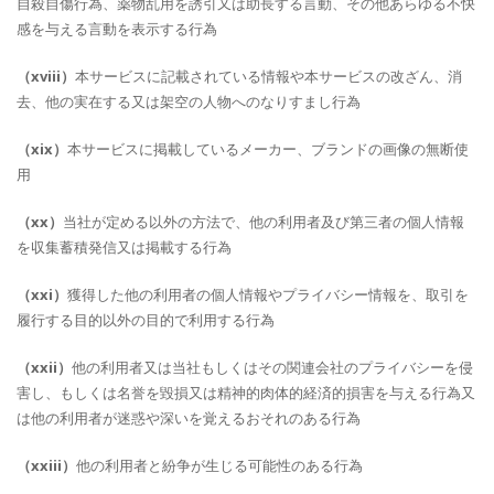
自殺自傷行為、薬物乱用を誘引又は助長する言動、その他あらゆる不快
感を与える言動を表示する行為
（xviii）
本サービスに記載されている情報や本サービスの改ざん、消
去、他の実在する又は架空の人物へのなりすまし行為
（xix）
本サービスに掲載しているメーカー、ブランドの画像の無断使
用
（xx）
当社が定める以外の方法で、他の利用者及び第三者の個人情報
を収集蓄積発信又は掲載する行為
（xxi）
獲得した他の利用者の個人情報やプライバシー情報を、取引を
履行する目的以外の目的で利用する行為
（xxii）
他の利用者又は当社もしくはその関連会社のプライバシーを侵
害し、もしくは名誉を毀損又は精神的肉体的経済的損害を与える行為又
は他の利用者が迷惑や深いを覚えるおそれのある行為
（xxiii）
他の利用者と紛争が生じる可能性のある行為