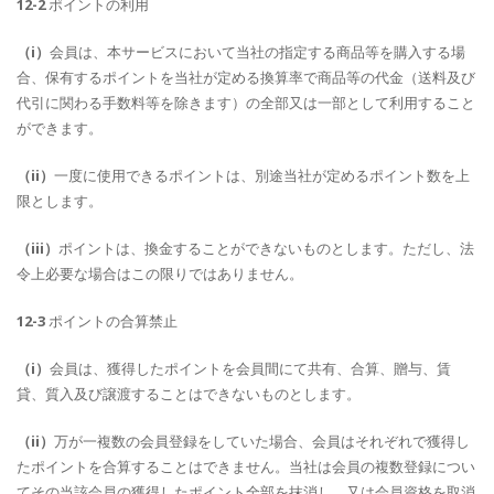
12-2
ポイントの利用
（i）
会員は、本サービスにおいて当社の指定する商品等を購入する場
合、保有するポイントを当社が定める換算率で商品等の代金（送料及び
代引に関わる手数料等を除きます）の全部又は一部として利用すること
ができます。
（ii）
一度に使用できるポイントは、別途当社が定めるポイント数を上
限とします。
（iii）
ポイントは、換金することができないものとします。ただし、法
令上必要な場合はこの限りではありません。
12-3
ポイントの合算禁止
（i）
会員は、獲得したポイントを会員間にて共有、合算、贈与、賃
貸、質入及び譲渡することはできないものとします。
（ii）
万が一複数の会員登録をしていた場合、会員はそれぞれで獲得し
たポイントを合算することはできません。当社は会員の複数登録につい
てその当該会員の獲得したポイント全部を抹消し、又は会員資格を取消