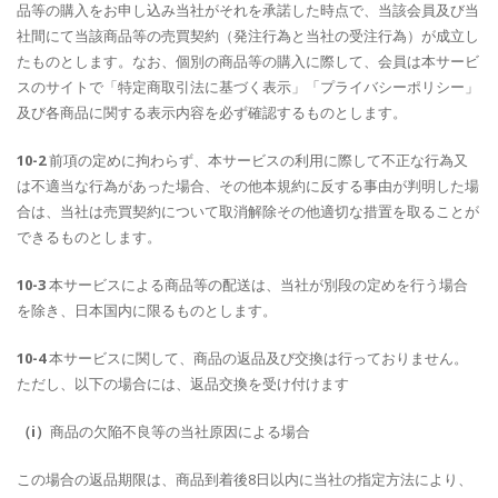
品等の購入をお申し込み当社がそれを承諾した時点で、当該会員及び当
社間にて当該商品等の売買契約（発注行為と当社の受注行為）が成立し
たものとします。なお、個別の商品等の購入に際して、会員は本サービ
スのサイトで「特定商取引法に基づく表示」「プライバシーポリシー」
及び各商品に関する表示内容を必ず確認するものとします。
10-2
前項の定めに拘わらず、本サービスの利用に際して不正な行為又
は不適当な行為があった場合、その他本規約に反する事由が判明した場
合は、当社は売買契約について取消解除その他適切な措置を取ることが
できるものとします。
10-3
本サービスによる商品等の配送は、当社が別段の定めを行う場合
を除き、日本国内に限るものとします。
10-4
本サービスに関して、商品の返品及び交換は行っておりません。
ただし、以下の場合には、返品交換を受け付けます
（i）
商品の欠陥不良等の当社原因による場合
この場合の返品期限は、商品到着後8日以内に当社の指定方法により、