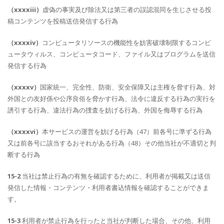
（xxxxiii）
虚偽の事実及び除法又は第三者の誤認混同を生じさせる投
稿コンテンツを投稿送信発信する行為
（xxxxiv）
コンピュータリソースの機能性を妨害破壊制限するコンピ
ュータウィルス、コンピュータコード、ファイル又はプログラムを送信
発信する行為
（xxxxv）
国家統一、完全性、防衛、安全保障又は主権を脅す行為、対
外国との友好係や公序良俗を脅かす行為、法令に違反する行為の実行を
誘引する行為、違法行為の捜査を妨げる行為、外国を侮辱する行為
（xxxxvi）
本サービスの運営を妨げる行為（47）前各号に準ずる行為
又は前各号に該当するおそれがある行為（48）その他当社が不適切と判
断する行為
15-2
当社は禁止行為の有無を確認するために、利用者が掲載又は送信
発信した情報・コンテンツ・利用者書込情報を確認することができま
す。
15-3
利用者が禁止行為を行ったと当社が判断した場合、その他、利用