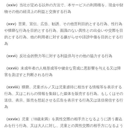
（xxiv）
当社が定める以外の方法で、本サービスの利用権を、現金や財
物その他の経済上の利益と交換する行為
（xxv）
営業、宣伝、広告、勧誘、その他営利目的とする行為、性行為
や猥褻な行為を目的とする行為、面識のない異性との出会いや交際を目
的とする行為、他の利用者に対する嫌がらせや誹謗中傷を目的とする行
為
（xxvi）
反社会的勢力等に対する利益供与その他の協力する行為
（xxvii）
未成年者の人格形成等や健全な育成に悪影響を与える又は障
害を及ぼすと判断される行為
（xxviii）
猥褻、児童ポルノ又は児童虐待に相当する情報等を表示する
行為、又はこれらの情報を集録した媒体を販売する行為。もしくはその
送信、表示、販売を想起させる広告を表示する行為又は送信発信する行
為
（xxvix）
児童（18歳未満）を異性交際の相手方となるように誘う書込
みを行う行為、又は大人に対し、児童との異性交際の相手方になるよう