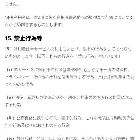
ません。
14-6
利用者は、前3項に係る利用者書込情報の監視及び削除についてあ
らかじめ同意するものとします。
15. 禁止行為等
15-1
利用者は本サービスの利用にあたり、以下の行為をしてはならな
いものとします（以下これらの行為を「禁止行為」といいます）
（i）
本サービスに関わる当社又は通信会社もしくは第三者の財産権、
ブライバシー、その他の権利を侵害制限する行為、又は侵害制限するお
それのある行為
（ii）
法令、裁判所判決決定命令、法令上拘束力のある行政措置に違反
する行為
（iii）
公序良俗に反する行為、犯罪的行為、これを教唆ほう助助長予告
する行為又はそのおそれのある行為
（iv）
選挙活動、又はこれに類する行為、その他の政治および宗教に関