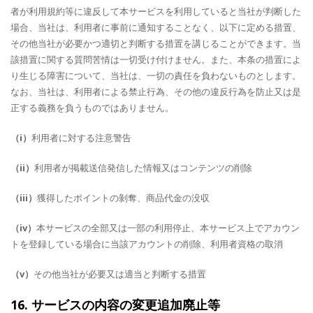
者が利用規約等に違反して本サービスを利用していると当社が判断した
場合、当社は、利用者に事前に通知することなく、以下に定める措置、
その他当社が必要かつ適切と判断する措置を講じることができます。当
該措置に関する質問苦情は一切受け付けません。また、本条の措置によ
り生じる障害について、当社は、一切の責任を負わないものとします。
なお、当社は、利用者による禁止行為、その他の違反行為を防止又は是
正する義務を負うものではありません。
（i）
利用者に対する注意警告
（ii）
利用者が掲載送信発信した情報又はコンテンツの削除
（iii）
獲得したポイントの剝奪、商品代金の没収
（iv）
本サービスの全部又は一部の利用停止、本サービス上でアカウン
トを登録している場合に当該アカウントの削除、利用者資格の取消
（v）
その他当社が必要又は適当と判断する措置
16. サービスの内容の変更追加廃止等