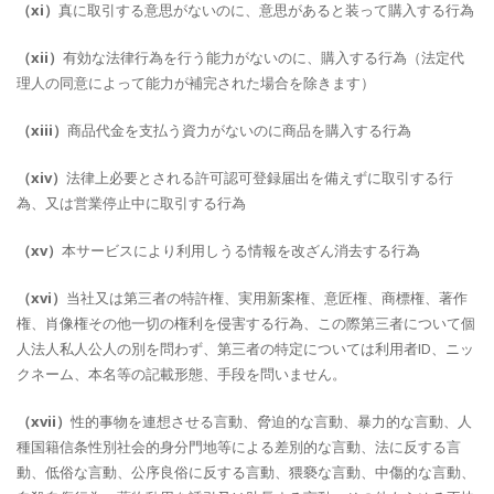
（xi）
真に取引する意思がないのに、意思があると装って購入する行為
（xii）
有効な法律行為を行う能力がないのに、購入する行為（法定代
理人の同意によって能力が補完された場合を除きます）
（xiii）
商品代金を支払う資力がないのに商品を購入する行為
（xiv）
法律上必要とされる許可認可登録届出を備えずに取引する行
為、又は営業停止中に取引する行為
（xv）
本サービスにより利用しうる情報を改ざん消去する行為
（xvi）
当社又は第三者の特許権、実用新案権、意匠権、商標権、著作
権、肖像権その他一切の権利を侵害する行為、この際第三者について個
人法人私人公人の別を問わず、第三者の特定については利用者ID、ニッ
クネーム、本名等の記載形態、手段を問いません。
（xvii）
性的事物を連想させる言動、脅迫的な言動、暴力的な言動、人
種国籍信条性別社会的身分門地等による差別的な言動、法に反する言
動、低俗な言動、公序良俗に反する言動、猥褻な言動、中傷的な言動、