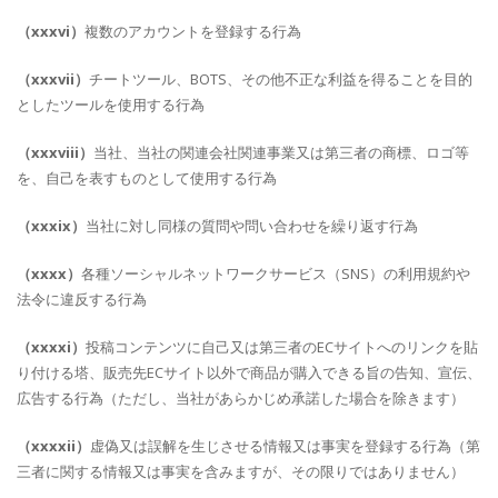
（xxxvi）
複数のアカウントを登録する行為
（xxxvii）
チートツール、BOTS、その他不正な利益を得ることを目的
としたツールを使用する行為
（xxxviii）
当社、当社の関連会社関連事業又は第三者の商標、ロゴ等
を、自己を表すものとして使用する行為
（xxxix）
当社に対し同様の質問や問い合わせを繰り返す行為
（xxxx）
各種ソーシャルネットワークサービス（SNS）の利用規約や
法令に違反する行為
（xxxxi）
投稿コンテンツに自己又は第三者のECサイトへのリンクを貼
り付ける塔、販売先ECサイト以外で商品が購入できる旨の告知、宣伝、
広告する行為（ただし、当社があらかじめ承諾した場合を除きます）
（xxxxii）
虚偽又は誤解を生じさせる情報又は事実を登録する行為（第
三者に関する情報又は事実を含みますが、その限りではありません）