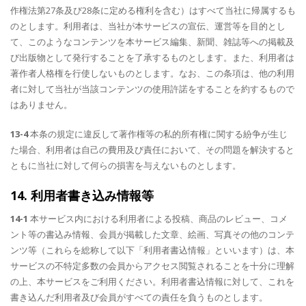
作権法第27条及び28条に定める権利を含む）はすべて当社に帰属するも
のとします。利用者は、当社が本サービスの宣伝、運営等を目的とし
て、このようなコンテンツを本サービス編集、新聞、雑誌等への掲載及
び出版物として発行することを了承するものとします。また、利用者は
著作者人格権を行使しないものとします。なお、この条項は、他の利用
者に対して当社が当該コンテンツの使用許諾をすることを約するもので
はありません。
13-4
本条の規定に違反して著作権等の私的所有権に関する紛争が生じ
た場合、利用者は自己の費用及び責任において、その問題を解決すると
ともに当社に対して何らの損害を与えないものとします。
14. 利用者書き込み情報等
14-1
本サービス内における利用者による投稿、商品のレビュー、コメ
ント等の書込み情報、会員が掲載した文章、絵画、写真その他のコンテ
ンツ等（これらを総称して以下「利用者書込情報」といいます）は、本
サービスの不特定多数の会員からアクセス閲覧されることを十分に理解
の上、本サービスをご利用ください。利用者書込情報に対して、これを
書き込んだ利用者及び会員がすべての責任を負うものとします。