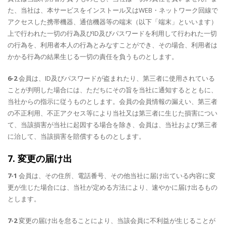
た、当社は、本サービスをインストール又はWEB・ネットワーク回線で
アクセスした携帯機器、通信機器等の端末（以下「端末」といいます）
上で行われた一切の行為及びID及びパスワードを利用して行われた一切
の行為を、利用者本人の行為とみなすことができ、その場合、利用者は
かかる行為の結果生じる一切の責任を負うものとします。
6-2
会員は、ID及びパスワードが盗まれたり、第三者に使用されている
ことが判明した場合には、ただちにその旨を当社に通知するとともに、
当社からの指示に従うものとします。会員の会員情報の漏えい、第三者
の不正利用、不正アクセス等により当社又は第三者に生じた損害につい
て、当該損害が当社に起因する場合を除き、会員は、当社および第三者
に治して、当該損害を賠償するものとします。
7. 変更の届け出
7-1
会員は、その住所、電話番号、その他当社に届け出ている内容に変
更が生じた場合には、当社が定める方法により、速やかに届け出るもの
とします。
7-2
変更の届け出を怠ることにより、当該会員に不利益が生じることが