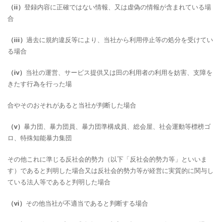
（ii）
登録内容に正確ではない情報、又は虚偽の情報が含まれている場
合
（iii）
過去に規約違反等により、当社から利用停止等の処分を受けてい
る場合
（iv）
当社の運営、サービス提供又は田の利用者の利用を妨害、支障を
きたす行為を行った場
合やそのおそれがあると当社が判断した場合
（v）
暴力団、暴力団員、暴力団準構成員、総会屋、社会運動等標榜ゴ
ロ、特殊知能暴力集団
その他これに準じる反社会的勢力（以下「反社会的勢力等」といいま
す）であると判明した場合又は反社会的勢力等が経営に実質的に関与し
ている法人等であると判明した場合
（vi）
その他当社が不適当であると判断する場合