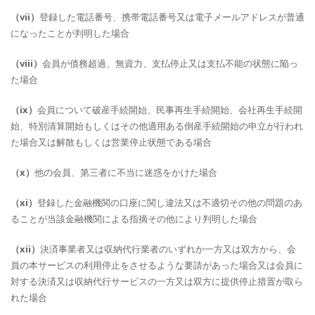
（vii）
登録した電話番号、携帯電話番号又は電子メールアドレスが普通
になったことが判明した場合
（viii）
会員が債務超過、無資力、支払停止又は支払不能の状態に陥っ
た場合
（ix）
会員について破産手続開始、民事再生手続開始、会社再生手続開
始、特別清算開始もしくはその他適用ある倒産手続開始の申立が行われ
た場合又は解散もしくは営業停止状態である場合
（x）
他の会員、第三者に不当に迷惑をかけた場合
（xi）
登録した金融機関の口座に関し違法又は不適切その他の問題のあ
ることが当該金融機関による指摘その他により判明した場合
（xii）
決済事業者又は収納代行業者のいずれか一方又は双方から、会
員の本サービスの利用停止をさせるような要請があった場合又は会員に
対する決済又は収納代行サービスの一方又は双方に提供停止措置が取ら
れた場合