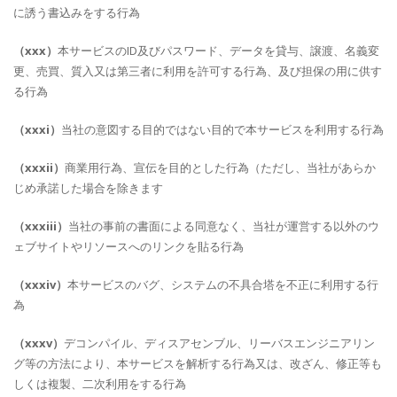
に誘う書込みをする行為
（xxx）
本サービスのID及びパスワード、データを貸与、譲渡、名義変
更、売買、質入又は第三者に利用を許可する行為、及び担保の用に供す
る行為
（xxxi）
当社の意図する目的ではない目的で本サービスを利用する行為
（xxxii）
商業用行為、宣伝を目的とした行為（ただし、当社があらか
じめ承諾した場合を除きます
（xxxiii）
当社の事前の書面による同意なく、当社が運営する以外のウ
ェブサイトやリソースへのリンクを貼る行為
（xxxiv）
本サービスのバグ、システムの不具合塔を不正に利用する行
為
（xxxv）
デコンパイル、ディスアセンブル、リーバスエンジニアリン
グ等の方法により、本サービスを解析する行為又は、改ざん、修正等も
しくは複製、二次利用をする行為