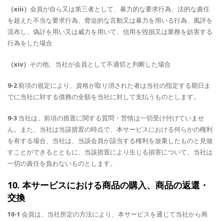
（xiii）
会員が自ら又は第三者として、暴力的な要求行為、法的な責任
を超えた不当な要求行為、脅迫的な言動又は暴力を用いる行為、風評を
流布し、偽計を用い又は威力を用いて、信用を毀損又は業務を妨害する
行為をした場合
（xiv）
その他、当社が会員として不適切と判断した場合
9-2
前項の規定により、資格が取り消された者は当社の指定する期日ま
でに当社に対する債務の全額を当社に対して支払うものとします。
9-3
当社は、前項の措置に関する質問・苦情は一切受け付けていませ
ん。また、当社は当該措置の時点で、本サービスにおける何らかの権利
を有する場合、当社は、当該会員が該当する権利を放棄したものと見做
すことができるとともに、当該措置により生じる損害について、当社は
一切の責任を負わないものとします。
10. 本サービスにおける商品の購入、商品の返還・
交換
10-1
会員は、当社所定の方法により、本サービスを通じて当社から商