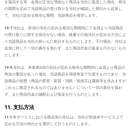
を返品する等、会員が正当な理由なく商品を当社に返送した場合、相当
の期間を定めて当該商品の受け取りを当社が確認した期日から起算し
て、当社の定める相当な期間、当該商品を保管します。
10-7
当社は、前項の当社の定める相当な期間内にて会員より当該商品
の受け取りに関する指示がない場合、破棄その他当社が定める方法によ
り当該商品を当社の良いんに処分するものとします。子の場合、当社は
会員に対して一切の責任を負わず、また商品代金の返金も行わないもの
とします。
10-8
当社は、本条第6項の当社が定める相当な期間内に会員より商品の
再送の要請があった場合、当該商品を現状有姿で引渡すものであり、当
該商品の状態（商品の変形・変質・消耗・毀損又は腐敗等を含みますが
これらに限定されるものではありません）について一切の責任を負わ
ず、また商品代金の減額および返金を行うものとします。
11. 支払方法
11-1
本サービスにおける商品等の支払は。当社が別途本サービス上で
定める方法の何れかを選択して行うものとします。