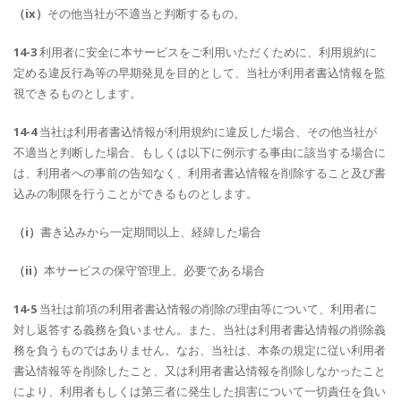
（ix）
その他当社が不適当と判断するもの。
14-3
利用者に安全に本サービスをご利用いただくために、利用規約に
定める違反行為等の早期発見を目的として、当社が利用者書込情報を監
視できるものとします。
14-4
当社は利用者書込情報が利用規約に違反した場合、その他当社が
不適当と判断した場合、もしくは以下に例示する事由に該当する場合に
は、利用者への事前の告知なく、利用者書込情報を削除すること及び書
込みの制限を行うことができるものとします。
（i）
書き込みから一定期間以上、経緯した場合
（ii）
本サービスの保守管理上、必要である場合
14-5
当社は前項の利用者書込情報の削除の理由等について、利用者に
対し返答する義務を負いません。また、当社は利用者書込情報の削除義
務を負うものではありません。なお、当社は、本条の規定に従い利用者
書込情報等を削除したこと、又は利用者書込情報を削除しなかったこと
により、利用者もしくは第三者に発生した損害について一切責任を負い