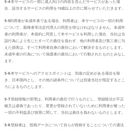
5-4
本サービスの一部に成人向けの内容を含んだサービスがあった場
合、該当するサービスの利用を18歳以上の方に限らせていただきます。
5-5
利用者が未成年者である場合、利用者は、本サービスの一切の利用
について、親権者等法定代理人の同意を得なければなりません。未成年
者の利用者が、本規約に同意して本サービスを利用した場合、当社は当
該行為により生じたすべての責任を負わず、他の利用者及び第三者に与
えた損害は、すべて利用者自身の責任において解決するものとします。
未成年者の行為について保護者の責任において行動されたものとみなし
ます。
5-6
本サービスへのアクセスポイントは、別途の定めがある場合を除
き、日本国内とし、その他の諸条件については別途当社が指定するとこ
ろによるものとします。
5-7
登録情報の管理は、利用者の責任で行うものとし、登録除法が不正
確又は虚偽であったり、変更が登録されていないために利用者が被った
一切の不利益及び損害に関して、当社は責任を負わないものとします。
5-8
登録者は、投稿データについて自らが投稿することについての適法