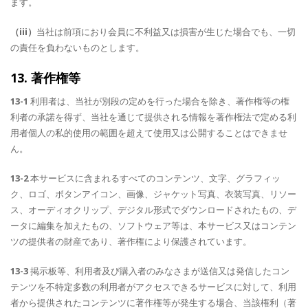
ます。
（iii）
当社は前項におり会員に不利益又は損害が生じた場合でも、一切
の責任を負わないものとします。
13. 著作権等
13-1
利用者は、当社が別段の定めを行った場合を除き、著作権等の権
利者の承諾を得ず、当社を通じて提供される情報を著作権法で定める利
用者個人の私的使用の範囲を超えて使用又は公開することはできませ
ん。
13-2
本サービスに含まれるすべてのコンテンツ、文字、グラフィッ
ク、ロゴ、ボタンアイコン、画像、ジャケット写真、衣装写真、リソー
ス、オーディオクリップ、デジタル形式でダウンロードされたもの、デ
ータに編集を加えたもの、ソフトウェア等は、本サービス又はコンテン
ツの提供者の財産であり、著作権により保護されています。
13-3
掲示板等、利用者及び購入者のみなさまが送信又は発信したコン
テンツを不特定多数の利用者がアクセスできるサービスに対して、利用
者から提供されたコンテンツに著作権等が発生する場合、当該権利（著