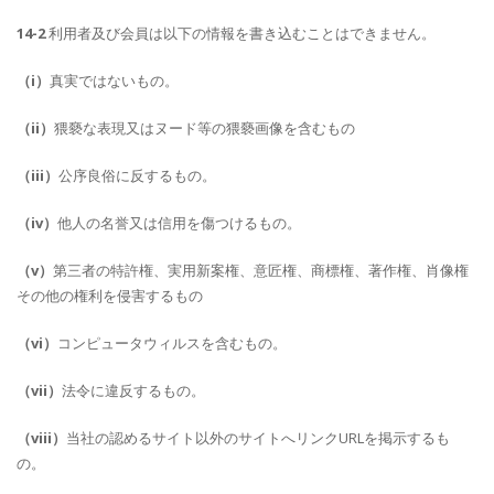
14-2
利用者及び会員は以下の情報を書き込むことはできません。
（i）
真実ではないもの。
（ii）
猥褻な表現又はヌード等の猥褻画像を含むもの
（iii）
公序良俗に反するもの。
（iv）
他人の名誉又は信用を傷つけるもの。
（v）
第三者の特許権、実用新案権、意匠権、商標権、著作権、肖像権
その他の権利を侵害するもの
（vi）
コンピュータウィルスを含むもの。
（vii）
法令に違反するもの。
（viii）
当社の認めるサイト以外のサイトへリンクURLを掲示するも
の。