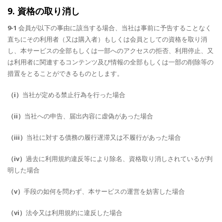
9. 資格の取り消し
9-1
会員が以下の事由に該当する場合、当社は事前に予告することなく
直ちにその利用者（又は購入者）もしくは会員としての資格を取り消
し、本サービスの全部もしくは一部へのアクセスの拒否、利用停止、又
は利用者に関連するコンテンツ及び情報の全部もしくは一部の削除等の
措置をとることができるものとします。
（i）
当社が定める禁止行為を行った場合
（ii）
当社への申告、届出内容に虚偽があった場合
（iii）
当社に対する債務の履行遅滞又は不履行があった場合
（iv）
過去に利用規約違反等により除名、資格取り消しされているが判
明した場合
（v）
手段の如何を問わず、本サービスの運営を妨害した場合
（vi）
法令又は利用規約に違反した場合