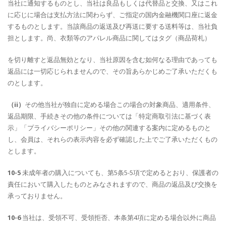
当社に通知するものとし、当社は良品もしくは代替品と交換、又はこれ
に応じに場合は支払方法に関わらず、ご指定の国内金融機関口座に返金
するものとします。当該商品の返送及び再送に要する送料等は、当社負
担とします。尚、衣類等のアパレル商品に関してはタグ（商品荷札）
を切り離すと返品無効となり、当社原因を含む如何なる理由であっても
返品には一切応じられませんので、その旨あらかじめご了承いただくも
のとします。
（ii）
その他当社が独自に定める場合この場合の対象商品、適用条件、
返品期限、手続きその他の条件については「特定商取引法に基づく表
示」「プライバシーポリシー」その他の関連する案内に定めるものと
し、会員は、それらの表示内容を必ず確認した上でご了承いただくもの
とします。
10-5
未成年者の購入についても、第5条5-5項で定めるとおり、保護者の
責任において購入したものとみなされますので、商品の返品及び交換を
承っておりません。
10-6
当社は、受領不可、受領拒否、本条第4項に定める場合以外に商品