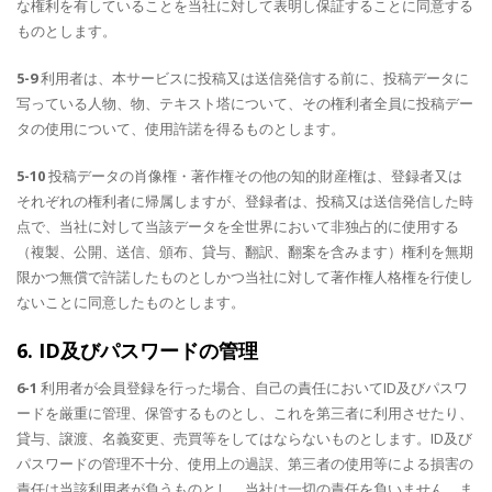
な権利を有していることを当社に対して表明し保証することに同意する
ものとします。
5-9
利用者は、本サービスに投稿又は送信発信する前に、投稿データに
写っている人物、物、テキスト塔について、その権利者全員に投稿デー
タの使用について、使用許諾を得るものとします。
5-10
投稿データの肖像権・著作権その他の知的財産権は、登録者又は
それぞれの権利者に帰属しますが、登録者は、投稿又は送信発信した時
点で、当社に対して当該データを全世界において非独占的に使用する
（複製、公開、送信、頒布、貸与、翻訳、翻案を含みます）権利を無期
限かつ無償で許諾したものとしかつ当社に対して著作権人格権を行使し
ないことに同意したものとします。
6. ID及びパスワードの管理
6-1
利用者が会員登録を行った場合、自己の責任においてID及びパスワ
ードを厳重に管理、保管するものとし、これを第三者に利用させたり、
貸与、譲渡、名義変更、売買等をしてはならないものとします。ID及び
パスワードの管理不十分、使用上の過誤、第三者の使用等による損害の
責任は当該利用者が負うものとし、当社は一切の責任を負いません。ま