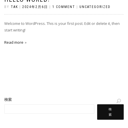
BY
TAK
|
2024年2月6日
|
1 COMMENT
|
UNCATEGORIZED
Welcome to WordPress. This is your first post. Edit or delete it, then
start writing!
Read more
検索
検
索