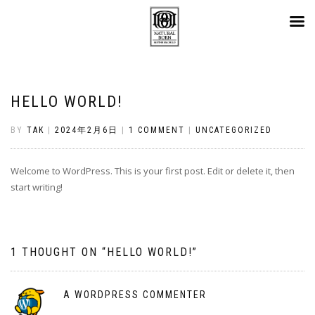
HELLO WORLD!
BY
TAK
|
2024年2月6日
|
1 COMMENT
|
UNCATEGORIZED
Welcome to WordPress. This is your first post. Edit or delete it, then
start writing!
1 THOUGHT ON “
HELLO WORLD!
”
A WORDPRESS COMMENTER